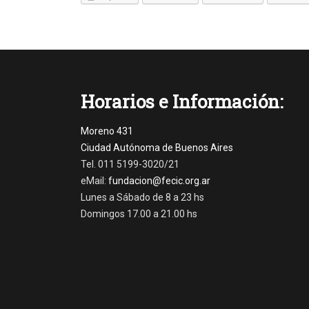
Categories
N
o
t
i
Horarios e Información:
c
i
a
Moreno 431
s
Ciudad Autónoma de Buenos Aires
Tags
Tel. 011 5199-3020/21
1
eMail:
fundacion@fecic.org.ar
d
Lunes a Sábado de 8 a 23 hs
e
m
Domingos 17.00 a 21.00 hs
a
y
o
,
C
o