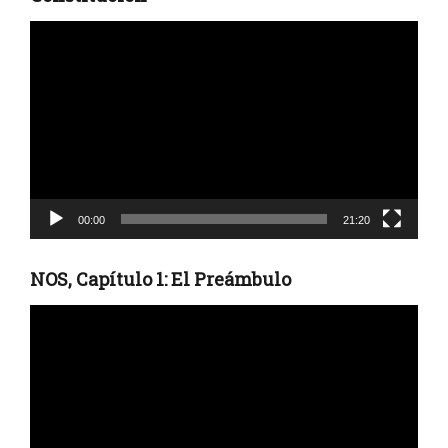
Reproductor
de
vídeo
00:00
21:20
NOS, Capítulo 1: El Preámbulo
Reproductor
de
vídeo