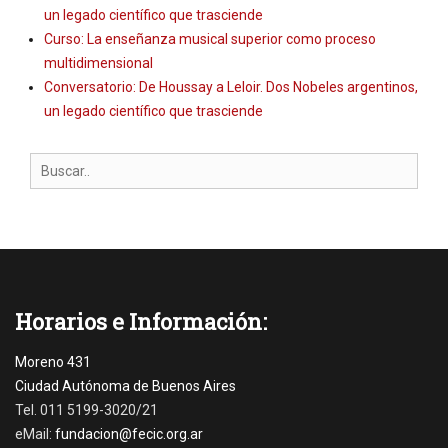
un legado científico que trasciende
Curso: La enseñanza musical superior como proceso
multidimensional
Conversatorio: De Houssay a Leloir. Dos Nobeles argentinos,
un legado científico que trasciende
Search
for:
Horarios e Información:
Moreno 431
Ciudad Autónoma de Buenos Aires
Tel. 011 5199-3020/21
eMail:
fundacion@fecic.org.ar