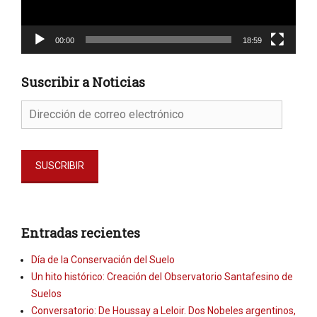
00:00
18:59
Suscribir a Noticias
Dirección
de
correo
electrónico
SUSCRIBIR
Entradas recientes
Día de la Conservación del Suelo
Un hito histórico: Creación del Observatorio Santafesino de
Suelos
Conversatorio: De Houssay a Leloir. Dos Nobeles argentinos,