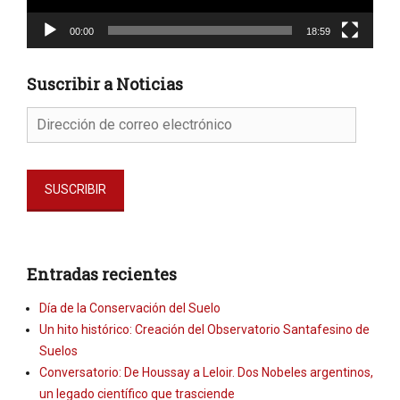
00:00
18:59
Suscribir a Noticias
Dirección
de
correo
electrónico
SUSCRIBIR
Entradas recientes
Día de la Conservación del Suelo
Un hito histórico: Creación del Observatorio Santafesino de
Suelos
Conversatorio: De Houssay a Leloir. Dos Nobeles argentinos,
un legado científico que trasciende