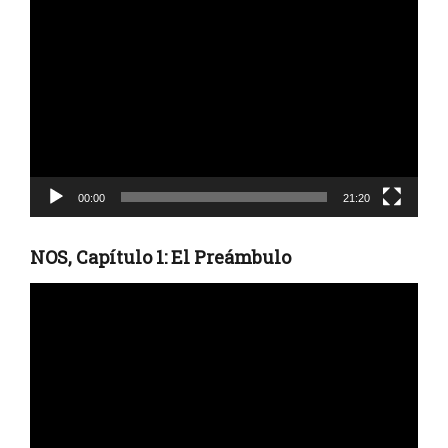
Reproductor
de
vídeo
00:00
21:20
NOS, Capítulo 1: El Preámbulo
Reproductor
de
vídeo