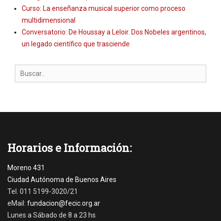
Curso: La enseñanza musical superior como proceso
multidimensional
Conversatorio: De Houssay a Leloir. Dos Nobeles argentinos,
un legado científico que trasciende
Search
for:
Horarios e Información:
Moreno 431
Ciudad Autónoma de Buenos Aires
Tel. 011 5199-3020/21
eMail:
fundacion@fecic.org.ar
Lunes a Sábado de 8 a 23 hs