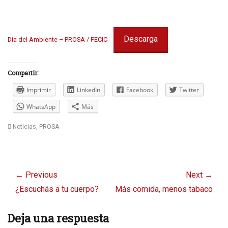
Descarga
Día del Ambiente – PROSA / FECIC
Compartir:
Imprimir
LinkedIn
Facebook
Twitter
WhatsApp
Más
Categories
Noticias
,
PROSA
Navegación
de
← Previous
Next →
entradas
Previous
Next
¿Escuchás a tu cuerpo?
Más comida, menos tabaco
post:
post:
Deja una respuesta