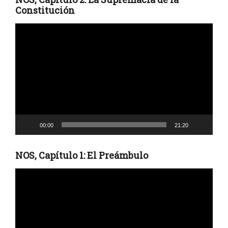
Constitución
Reproductor
de
vídeo
00:00
21:20
NOS, Capítulo 1: El Preámbulo
Reproductor
de
vídeo