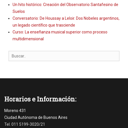
Un hito histórico: Creación del Observatorio Santafesino de
Suelos
Conversatorio: De Houssay a Leloir. Dos Nobeles argentinos,
un legado científico que trasciende
Curso: La enseñanza musical superior como proceso
multidimensional
Search
for:
Horarios e Información:
Moreno 431
Ciudad Autónoma de Buenos Aires
Tel. 011 5199-3020/21