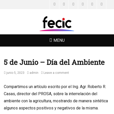
Facebook
Twitter
Email
Feed
YouTube
Instagr
FECIC
MENU
5 de Junio – Día del Ambiente
Posted
Author
junio 5, 2023
admin
Leave a comment
on
Compartimos un artículo escrito por el Ing. Agr. Roberto R.
Casas, director del PROSA, sobre la interrelación del
ambiente con la agricultura, mostrando de manera sintética
algunos aspectos positivos y negativos de la misma.