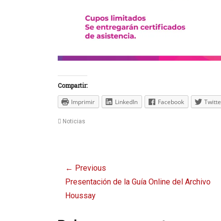
Compartir:
Imprimir
LinkedIn
Facebook
Twitte
Categories
Noticias
Navegación
← Previous
de
Previous
Presentación de la Guía Online del Archivo
entradas
post:
Houssay