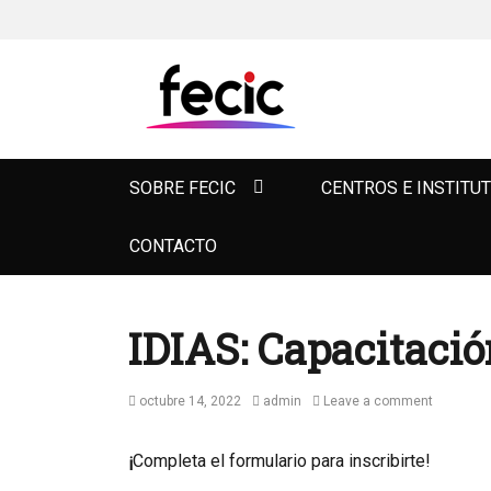
FECIC
Primary
SOBRE FECIC
CENTROS E INSTITU
menu
CONTACTO
IDIAS: Capacitació
Posted
Author
octubre 14, 2022
admin
Leave a comment
on
¡
Completa el formulario para inscribirte!