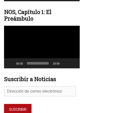
NOS, Capítulo 1: El
Preámbulo
Reproductor
de
vídeo
00:00
18:59
Suscribir a Noticias
Dirección
de
correo
electrónico
SUSCRIBIR