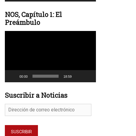
NOS, Capítulo 1: El
Preámbulo
Reproductor
de
vídeo
00:00
18:59
Suscribir a Noticias
Dirección
de
correo
electrónico
SUSCRIBIR