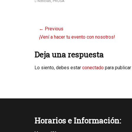
Categories
Noticias
,
PROSA
Navegación
← Previous
de
Previous
¡Vení a hacer tu evento con nosotros!
entradas
post:
Deja una respuesta
Lo siento, debes estar
conectado
para publicar
Horarios e Información: