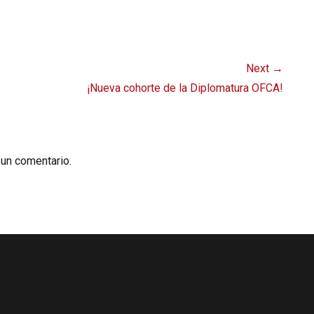
Next →
Next
¡Nueva cohorte de la Diplomatura OFCA!
post:
 un comentario.