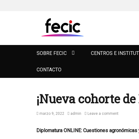
FECIC
Primary
SOBRE FECIC
CENTROS E INSTITU
menu
CONTACTO
¡Nueva cohorte de
Posted
Author
marzo 9, 2022
admin
Leave a comment
on
Diplomatura ONLINE: Cuestiones agronómicas y 