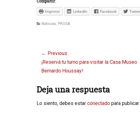
Compartir:
Imprimir
LinkedIn
Facebook
Twitte
Categories
Noticias
,
PROSA
Navegación
← Previous
de
Previous
¡Reservá tu turno para visitar la Casa Museo
entradas
post:
Bernardo Houssay!
Deja una respuesta
Lo siento, debes estar
conectado
para publicar