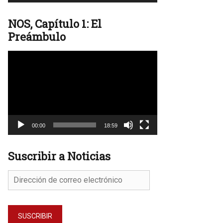
NOS, Capítulo 1: El
Preámbulo
Reproductor
de
vídeo
00:00
18:59
Suscribir a Noticias
Dirección
de
correo
electrónico
SUSCRIBIR