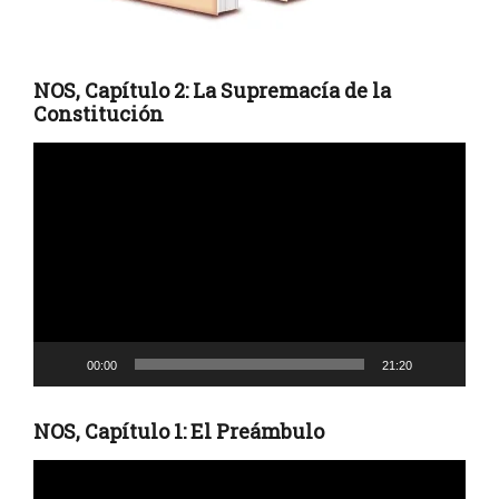
NOS, Capítulo 2: La Supremacía de la
Constitución
Reproductor
de
vídeo
00:00
21:20
NOS, Capítulo 1: El Preámbulo
Reproductor
de