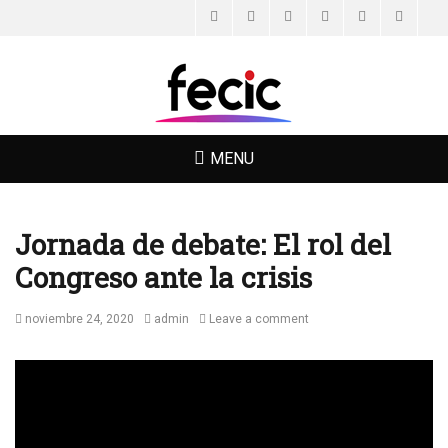
Facebook
Twitter
Email
Feed
YouTube
Instagr
FECIC
MENU
Jornada de debate: El rol del
Congreso ante la crisis
Posted
Author
noviembre 24, 2020
admin
Leave a comment
on