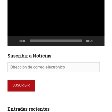
vídeo
00:00
18:59
Suscribir a Noticias
Dirección
de
correo
electrónico
SUSCRIBIR
Entradas recientes