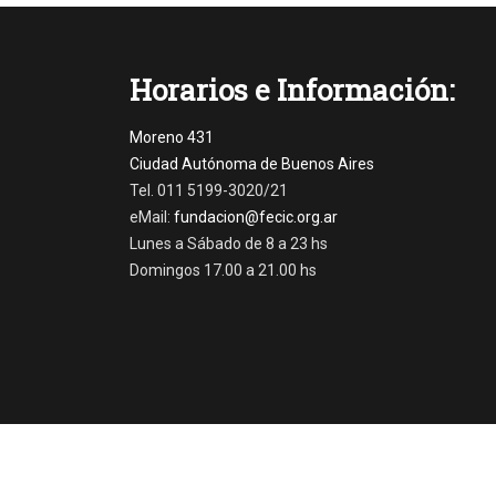
o
t
i
Horarios e Información:
c
i
a
Moreno 431
s
Ciudad Autónoma de Buenos Aires
Tags
Tel. 011 5199-3020/21
C
eMail:
fundacion@fecic.org.ar
o
Lunes a Sábado de 8 a 23 hs
n
s
Domingos 17.00 a 21.00 hs
t
i
t
u
c
i
ó
n
,