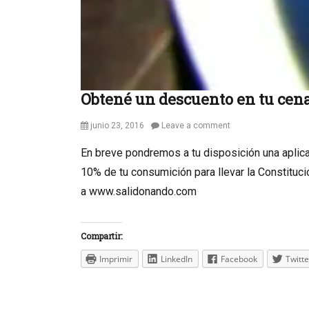
Obtené un descuento en tu cena 
Posted
junio 23, 2016
Leave a comment
on
En breve pondremos a tu disposición una aplicac
10% de tu consumición para llevar la Constituci
a www.salidonando.com
Compartir:
Imprimir
LinkedIn
Facebook
Twitte
Categories
N