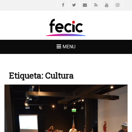
Facebook
Twitter
Email
Feed
YouTube
Instagr
FECIC
MENU
Etiqueta:
Cultura