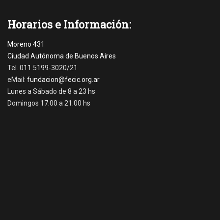
t
i
Horarios e Información:
c
i
a
Moreno 431
s
Ciudad Autónoma de Buenos Aires
Tags
Tel. 011 5199-3020/21
C
eMail:
fundacion@fecic.org.ar
A
Lunes a Sábado de 8 a 23 hs
B
Domingos 17.00 a 21.00 hs
A
,
C
i
e
n
c
i
a
,
C
o