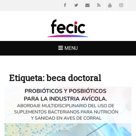
Facebook
Twitter
Email
Feed
YouTube
Instagr
FECIC
MENU
Etiqueta:
beca doctoral