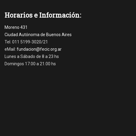
t
i
Horarios e Información:
c
i
a
Moreno 431
s
Ciudad Autónoma de Buenos Aires
Tags
Tel. 011 5199-3020/21
b
eMail:
fundacion@fecic.org.ar
e
Lunes a Sábado de 8 a 23 hs
c
Domingos 17.00 a 21.00 hs
a
d
o
c
t
o
r
a
l
,
b
e